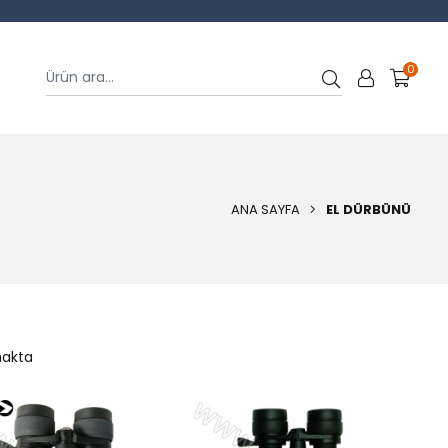
0
ANA SAYFA
EL DÜRBÜNÜ
makta