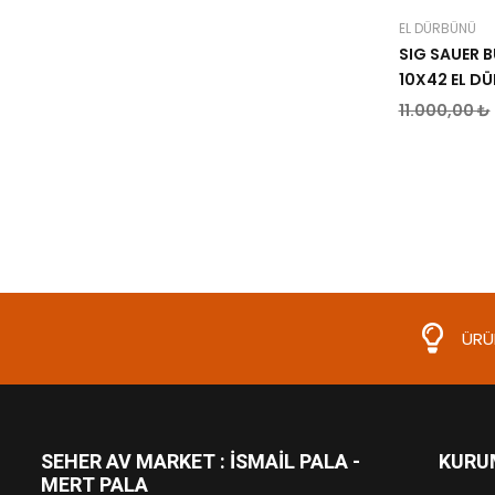
EL DÜRBÜNÜ
SIG SAUER 
10X42 EL D
11.000,00 ₺
ÜRÜN
SEHER AV MARKET : İSMAIL PALA -
KURU
MERT PALA