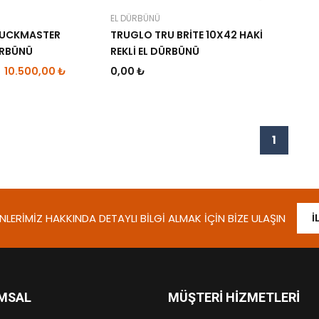
EL DÜRBÜNÜ
BUCKMASTER
TRUGLO TRU BRİTE 10X42 HAKİ
ÜRBÜNÜ
REKLİ EL DÜRBÜNÜ
10.500,00 ₺
0,00 ₺
1
LERIMIZ HAKKINDA DETAYLI BILGI ALMAK İÇIN BIZE ULAŞIN
İ
MSAL
MÜŞTERI HIZMETLERI