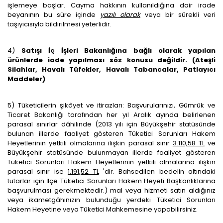
işlemeye başlar. Cayma hakkının kullanıldığına dair irade
beyanının bu süre içinde
yazılı olarak
veya bir sürekli veri
taşıyıcısıyla bildirilmesi yeterlidir.
4)
Satışı İç İşleri Bakanlığına bağlı olarak yapılan
ürünlerde iade yapılması söz konusu değildir. (Ateşli
Silahlar, Havalı Tüfekler, Havalı Tabancalar, Patlayıcı
Maddeler)
5) Tüketicilerin şikâyet ve itirazları: Başvurularınızı, Gümrük ve
Ticaret Bakanlığı tarafından her yıl Aralık ayında belirlenen
parasal sınırlar dâhilinde (2013 yılı için Büyükşehir statüsünde
bulunan illerde faaliyet gösteren Tüketici Sorunları Hakem
Heyetlerinin yetkili olmalarına ilişkin parasal sınır
3.110,58 TL
ve
Büyükşehir statüsünde bulunmayan illerde faaliyet gösteren
Tüketici Sorunları Hakem Heyetlerinin yetkili olmalarına ilişkin
parasal sınır ise
1.191,52 TL
'dir. Bahsedilen bedelin altındaki
tutarlar için İlçe Tüketici Sorunları Hakem Heyeti Başkanlıklarına
başvurulması gerekmektedir.) mal veya hizmeti satın aldığınız
veya ikametgâhınızın bulunduğu yerdeki Tüketici Sorunları
Hakem Heyetine veya Tüketici Mahkemesine yapabilirsiniz.