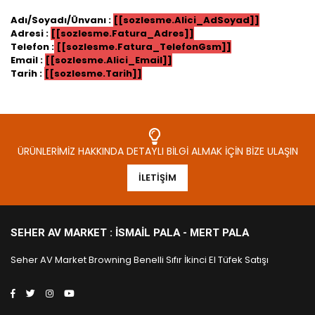
Adı/Soyadı/Ünvanı :
[[sozlesme.Alici_AdSoyad]]
Adresi :
[[sozlesme.Fatura_Adres]]
Telefon :
[[sozlesme.Fatura_TelefonGsm]]
Email :
[[sozlesme.Alici_Email]]
Tarih :
[[sozlesme.Tarih]]
ÜRÜNLERIMIZ HAKKINDA DETAYLI BILGI ALMAK İÇIN BIZE ULAŞIN
İLETIŞIM
SEHER AV MARKET : İSMAIL PALA - MERT PALA
Seher AV Market Browning Benelli Sıfır İkinci El Tüfek Satışı