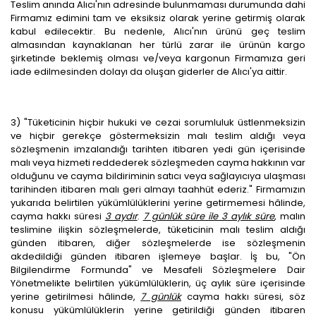
Teslim anında Alıcı'nın adresinde bulunmaması durumunda dahi
Firmamız edimini tam ve eksiksiz olarak yerine getirmiş olarak
kabul edilecektir. Bu nedenle, Alıcı'nın ürünü geç teslim
almasından kaynaklanan her türlü zarar ile ürünün kargo
şirketinde beklemiş olması ve/veya kargonun Firmamıza geri
iade edilmesinden dolayı da oluşan giderler de Alıcı'ya aittir.
3) "Tüketicinin hiçbir hukuki ve cezai sorumluluk üstlenmeksizin
ve hiçbir gerekçe göstermeksizin malı teslim aldığı veya
sözleşmenin imzalandığı tarihten itibaren yedi gün içerisinde
malı veya hizmeti reddederek sözleşmeden cayma hakkının var
olduğunu ve cayma bildiriminin satıcı veya sağlayıcıya ulaşması
tarihinden itibaren malı geri almayı taahhüt ederiz." Firmamızın
yukarıda belirtilen yükümlülüklerini yerine getirmemesi hâlinde,
cayma hakkı süresi
3 aydır
.
7 günlük süre ile 3 aylık süre
, malın
teslimine ilişkin sözleşmelerde, tüketicinin malı teslim aldığı
günden itibaren, diğer sözleşmelerde ise sözleşmenin
akdedildiği günden itibaren işlemeye başlar. İş bu, "Ön
Bilgilendirme Formunda" ve Mesafeli Sözleşmelere Dair
Yönetmelikte belirtilen yükümlülüklerin, üç aylık süre içerisinde
yerine getirilmesi hâlinde,
7 günlük
cayma hakkı süresi, söz
konusu yükümlülüklerin yerine getirildiği günden itibaren