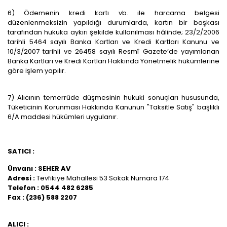
6) Ödemenin kredi kartı vb. ile harcama belgesi
düzenlenmeksizin yapıldığı durumlarda, kartın bir başkası
tarafından hukuka aykırı şekilde kullanılması hâlinde; 23/2/2006
tarihli 5464 sayılı Banka Kartları ve Kredi Kartları Kanunu ve
10/3/2007 tarihli ve 26458 sayılı Resmî Gazete’de yayımlanan
Banka Kartları ve Kredi Kartları Hakkında Yönetmelik hükümlerine
göre işlem yapılır.
7) Alıcının temerrüde düşmesinin hukuki sonuçları hususunda,
Tüketicinin Korunması Hakkında Kanunun "Taksitle Satış" başlıklı
6/A maddesi hükümleri uygulanır.
SATICI :
Ünvanı : SEHER AV
Adresi :
Tevfikiye Mahallesi 53 Sokak Numara 174
Telefon : 0544 482 6285
Fax : (236) 588 2207
ALICI :