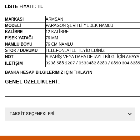
LİSTE FİYATI : TL
MARKASI
ARMSAN
MODELİ
PARAGON ŞERİTLİ YEDEK NAMLU
KALİBRE
12 KALİBRE
FİŞEK YATAĞI
76 MM
NAMLU BOYU
76 CM NAMLU
STOK / DURUMU
TELEFONLA İLE TEYİD EDİNİZ
NOT
SİPARİŞ VEYA DAHA DETAYLI BİLGİ İÇİN ARAYA
İLETİŞİM
0236 588 2207 / 0533482 6280 / 0850 304 628
BANKA HESAP BİLGİLERİMİZ İÇİN TIKLAYIN
GENEL ÖZELLİKLERİ ;
TAKSİT SEÇENEKLERİ