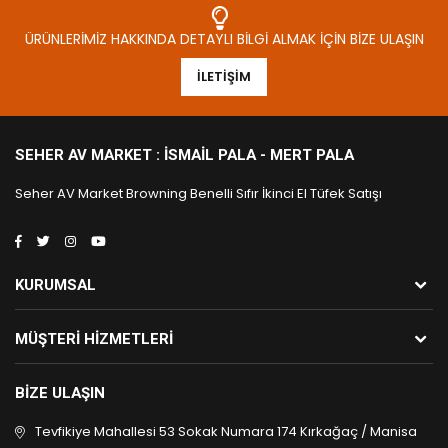
ÜRÜNLERIMIZ HAKKINDA DETAYLI BILGI ALMAK İÇIN BIZE ULAŞIN
İLETIŞIM
SEHER AV MARKET : İSMAIL PALA - MERT PALA
Seher AV Market Browning Benelli Sıfır İkinci El Tüfek Satışı
KURUMSAL
MÜŞTERI HIZMETLERI
BIZE ULAŞIN
Tevfikiye Mahallesi 53 Sokak Numara 174 Kırkağaç / Manisa