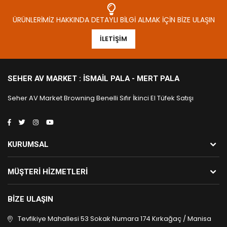
ÜRÜNLERIMIZ HAKKINDA DETAYLI BILGI ALMAK İÇIN BIZE ULAŞIN
İLETIŞIM
SEHER AV MARKET : İSMAIL PALA - MERT PALA
Seher AV Market Browning Benelli Sıfır İkinci El Tüfek Satışı
KURUMSAL
MÜŞTERI HIZMETLERI
BIZE ULAŞIN
Tevfikiye Mahallesi 53 Sokak Numara 174 Kırkağaç / Manisa