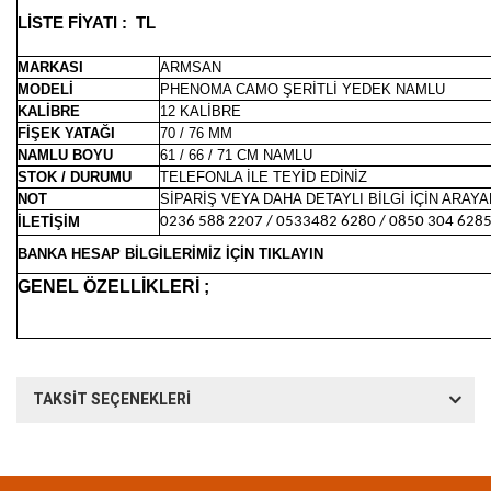
LİSTE FİYATI : TL
MARKASI
ARMSAN
MODELİ
PHENOMA CAMO ŞERİTLİ YEDEK NAMLU
KALİBRE
12 KALİBRE
FİŞEK YATAĞI
70 / 76 MM
NAMLU BOYU
61 / 66 / 71 CM NAMLU
STOK / DURUMU
TELEFONLA İLE TEYİD EDİNİZ
NOT
SİPARİŞ VEYA DAHA DETAYLI BİLGİ İÇİN ARAYA
İLETİŞİM
0236 588 2207 / 0533482 6280 / 0850 304 628
BANKA HESAP BİLGİLERİMİZ İÇİN TIKLAYIN
GENEL ÖZELLİKLERİ ;
TAKSİT SEÇENEKLERİ