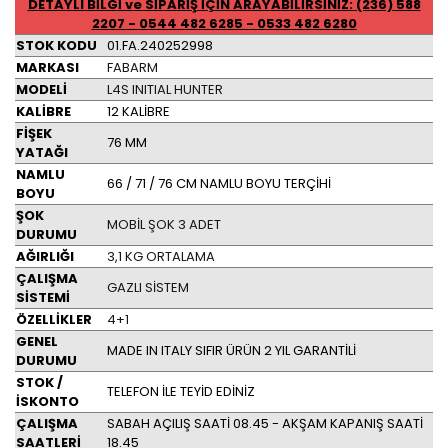
DETAYLI BİLGİ ve SİPARİŞ İÇİN ARAYABİLİRSİNİZ: (236) 588
2207 - 0544 482 6285 - 0533 482 6280
STOK KODU
01.FA.240252998
MARKASI
FABARM
MODELİ
L4S INITIAL HUNTER
KALİBRE
12 KALİBRE
FİŞEK
76 MM
YATAĞI
NAMLU
66 / 71 / 76 CM NAMLU BOYU TERÇİHİ
BOYU
ŞOK
MOBİL ŞOK 3 ADET
DURUMU
AĞIRLIĞI
3,1 KG ORTALAMA
ÇALIŞMA
GAZLI SİSTEM
SİSTEMİ
ÖZELLİKLER
4+1
GENEL
MADE IN ITALY SIFIR ÜRÜN 2 YIL GARANTİLİ
DURUMU
STOK /
TELEFON İLE TEYİD EDİNİZ
İSKONTO
ÇALIŞMA
SABAH AÇILIŞ SAATİ 08.45 - AKŞAM KAPANIŞ SAATİ
SAATLERİ
18.45