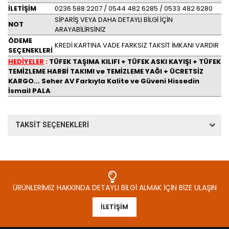
İLETİŞİM
0236 588 2207 / 0544 482 6285 / 0533 482 6280
SİPARİŞ VEYA DAHA DETAYLI BİLGİ İÇİN
NOT
ARAYABİLİRSİNİZ
ÖDEME
KREDİ KARTINA VADE FARKSIZ TAKSİT İMKANI VARDIR
SEÇENEKLERİ
HEDİYELER
:
TÜFEK TAŞIMA KILIFI + TÜFEK ASKI KAYIŞI + TÜFEK
TEMİZLEME HARBİ TAKIMI ve TEMİZLEME YAĞI + ÜCRETSİZ
KARGO... Seher AV Farkıyla Kalite ve Güveni Hissedin
İsmail PALA
TAKSİT SEÇENEKLERİ
ÜRÜNLERIMIZ HAKKINDA DETAYLI BILGI ALMAK İÇIN BIZE ULAŞIN
İLETIŞIM