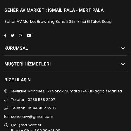
SEHER AV MARKET : İSMAIL PALA - MERT PALA
Seher AV Market Browning Benelli Sıfır İkinci El Tüfek Satışı
KURUMSAL
MÜŞTERI HIZMETLERI
BIZE ULAŞIN
Tevfikiye Mahallesi 53 Sokak Numara 174 Kırkağaç / Manisa
Telefon
0236 588 2207
Telefon
0544 482 6285
seheravv@gmail.com
Çalışma Saatleri:
Ptesi - Ctesi / 09:00 - 18:00