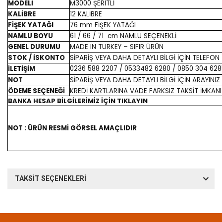
MODELİ
M3000 ŞERİTLİ
KALİBRE
12 KALİBRE
FİŞEK YATAĞI
76 mm FİŞEK YATAĞI
NAMLU BOYU
61 / 66 / 71 cm NAMLU SEÇENEKLİ
GENEL DURUMU
MADE IN TURKEY – SIFIR ÜRÜN
STOK / İSKONTO
SİPARİŞ VEYA DAHA DETAYLI BİLGİ İÇİN TELEFON İ
İLETİŞİM
0236 588 2207 / 0533482 6280 / 0850 304 62
NOT
SİPARİŞ VEYA DAHA DETAYLI BİLGİ İÇİN ARAYINIZ
ÖDEME SEÇENEĞİ
KREDİ KARTLARINA VADE FARKSIZ TAKSİT İMKANI
BANKA HESAP BİLGİLERİMİZ İÇİN TIKLAYIN
NOT : ÜRÜN RESMİ GÖRSEL AMAÇLIDIR
TAKSİT SEÇENEKLERİ