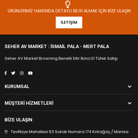
ÜRÜNLERIMIZ HAKKINDA DETAYLI BILGI ALMAK İÇIN BIZE ULAŞIN
İLETIŞIM
SEHER AV MARKET : İSMAIL PALA - MERT PALA
Seher AV Market Browning Benelli Sıfır İkinci El Tüfek Satışı
KURUMSAL
MÜŞTERI HIZMETLERI
BIZE ULAŞIN
Tevfikiye Mahallesi 53 Sokak Numara 174 Kırkağaç / Manisa